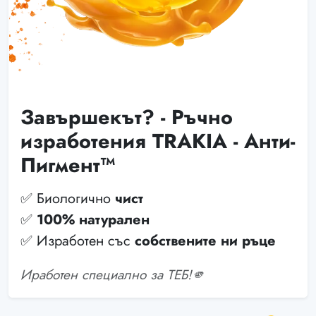
Завършекът? - Ръчно
изработения TRAKIA - Анти-
Пигмент™
✅ Биологично
чист
✅
100% натурален
✅ Изработен със
собствените ни ръце
Иработен специално за ТЕБ!🫵