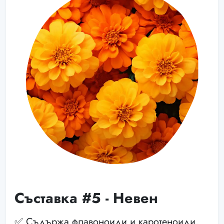
Съставка #5 - Невен
✅ Съдържа флавоноиди и каротеноиди,