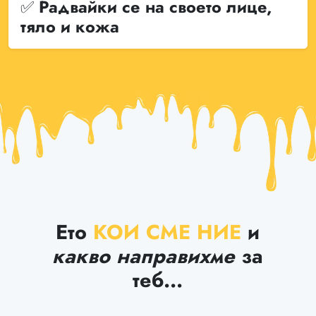
✅ Радвайки се на своето лице,
тяло и кожа
Ето
КОИ СМЕ НИЕ
и
какво направихме
за
теб...