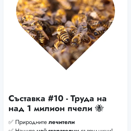
Съставка #10 - Труда на
над 1 милион пчели 🐝
✅ Природните
лечители
✅ Нашите
най-старателни
сътрудници!