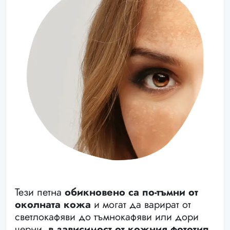
Тези петна
обикновено са по-тъмни от
околната кожа
и могат да варират от
светлокафяви до тъмнокафяви или дори
черни,
в зависимост от кожния фототип