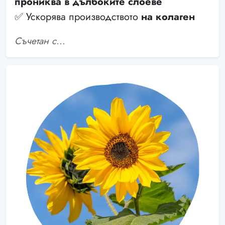
прониква в дълбоките слоеве
✅ Ускорява производството
на колаген
Съчетан с...