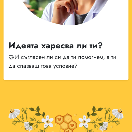
Идеята харесва ли ти?
🤝И съгласен ли си да ти помогнем, а ти
да спазваш това условие?